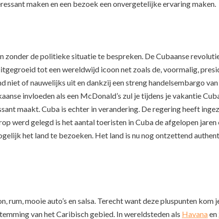
interessant maken en een bezoek een onvergetelijke ervaring maken.
 zonder de politieke situatie te bespreken. De Cubaanse revolutie 
uitgegroeid tot een wereldwijd icoon net zoals de, voormalig, presi
 niet of nauwelijks uit en dankzij een streng handelsembargo van 
aanse invloeden als een McDonald’s zul je tijdens je vakantie Cu
eressant maakt. Cuba is echter in verandering. De regering heeft in
op werd gelegd is het aantal toeristen in Cuba de afgelopen jaren
elijk het land te bezoeken. Het land is nu nog ontzettend authent
n, rum, mooie auto’s en salsa. Terecht want deze pluspunten kom je 
stemming van het Caribisch gebied. In wereldsteden als
Havana
en