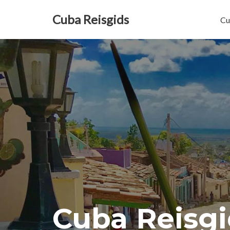
Cuba Reisgids
Cu
Meteen
naar
de
inhoud
Cuba Reisgi